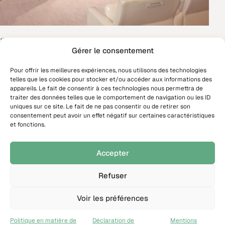
17 décembre 2025
Alice Vieillefosse rejoint le nouveau
Gérer le consentement
Conseil d’administration de France
Pour offrir les meilleures expériences, nous utilisons des technologies
Hydrogène
telles que les cookies pour stocker et/ou accéder aux informations des
appareils. Le fait de consentir à ces technologies nous permettra de
Alice Vieillefosse, Directrice Générale de GravitHy, a été élue
traiter des données telles que le comportement de navigation ou les ID
au nouveau Conseil d’administration de France Hydrogène
uniques sur ce site. Le fait de ne pas consentir ou de retirer son
consentement peut avoir un effet négatif sur certaines caractéristiques
lors de l’Assemblée générale du 16 décembre 2025.
et fonctions.
Actualités
Accepter
Refuser
Voir les préférences
Politique en matière de
Déclaration de
Mentions