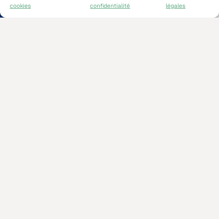
cookies
confidentialité
légales
10 décembre 2025
GravitHy reçoit le STEP Seal de la
Commission Européenne
Le STEP Seal a été attribué à GravitHy par la Commission
européenne, une reconnaissance qui confirme notre rôle en
tant que projet stratégique et de haute qualité, contribuant